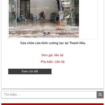
Sửa chữa cửa kính cường lực tại Thanh Hóa
Đơn giá: liên hệ
Phụ kiện: Liên hệ
Xem chi tiết
Tì
ki